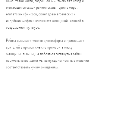
мамонтовой кости, созданной 40 тысяч лет назад и
считающейся самой ранней скульптурой в мире,
египетских сфинксов, сфинг древнегреческих и
индийских мифов и заканчивая женщиной-кошкой в
современной культуре.
Работа вызывает чувство дискомфорта и приглашает
зрителей в прямом смысле примерить маску
женщины-львицы, не побояться заглянуть в себя и
подумать какие маски мы вынуждены носить в желании
соответствовать чужим ожиданиям.