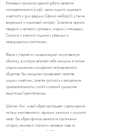
Ключевым принципом данной работы является
иносказательность (миф): маска хищного кошачьего
животного и руки девушки (сфинкс наоборот), а также
визуальный и смысловой контраст. Сочетание черного
твердого и матового с розовым, жидким и глянцевым.
Сильного и опасного хищника с уязвимым и
незащищенным состоянием.
Маска и «перчатки» символизируют искусственную
оболочку, в которую загоняют себя женщины в погоне
угодить социальным ожиданиям патриархального
общества. Как женщинам присваивают качества
хищных животных, сочетая хрупкость и сексуальную
привлекательность с силой и опасной сущностью
защитницы/хранительницы.
Шепсес-Анх: живой образ приглашает к рассуждению
на тему женственности, гармонии женского и мужского
начал. Как образ сфинкса менялся на протяжении
истории, начиная от статуэтки человека-льва из