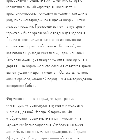
природными и социальными условиями, которые
воспитали сильный характер, выносливость и
предприимчивость. Несколько поколений женщин в
роду были мастерицами по выделке шкур и шитью
меховых изделий. Производство носило кустарный
характер и было чрезвычайно вредно для здоровья.
При изготовлении меховых шапок использовали
специальные приспособления – "болванки" для
натягивания и укладки меха песца, норки или лисиц.
Каменная скульптура наверху колонны повторяет эти
деревянные формы модного фасона в советское время
шапок-ушанок и других моделей. Однако выполнена
она из мрамора, каменной породы, чье месторождение
находится в Сибири.
Форма колонн – это герма, четырехгранная
скульптура, которая служила путевым и межевым
знаком в Древней Элладе. В гермах нашёл
отображение первоначальный фаллический культ
Гермеса как бога плодородия. Изображения также
могли быть сдвоенными как гермафродиты (Гермес +
Афродита) и обладать признаками обоих полов.