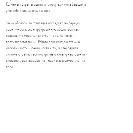
Колонны покрыты сшитыми лоскутами меха бывших в
употреблении меховых шапок.
Таким образом, инсталляция исследует гендерную
идентичность, сконструированную обществом как
социальную модель, чья суть – в полярности и
противопоставлении. Работа обнажает дихотомию
маскулинности и феминности и то, как гендерная
система отражает асимметричные культурные оценки и
ожидания, возлагаемые на людей в зависимости от их
пола.